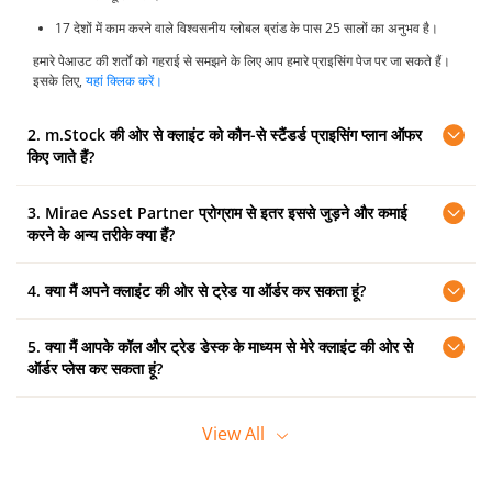
17 देशों में काम करने वाले विश्वसनीय ग्लोबल ब्रांड के पास 25 सालों का अनुभव है।
हमारे पेआउट की शर्तों को गहराई से समझने के लिए आप हमारे प्राइसिंग पेज पर जा सकते हैं।
इसके लिए,
यहां क्लिक करें।
2. m.Stock की ओर से क्लाइंट को कौन-से स्टैंडर्ड प्राइसिंग प्लान ऑफर
किए जाते हैं?
3. Mirae Asset Partner प्रोग्राम से इतर इससे जुड़ने और कमाई
m.Stock अपने ग्राहकों को दो प्रकार के ब्रोकरेज खाते प्रदान करता है:
करने के अन्य तरीके क्या हैं?
शून्य ब्रोकरेज खाता:
ग्राहक डिलीवरी, इंट्राडे, एफएंडओ, आईपीओ और करेंसी (एमटीएफ
ट्रेडों को छोड़कर) में जीवन भर शून्य ब्रोकरेज पर व्यापार कर सकते हैं। खाता खोलने का शुल्क
4. क्या मैं अपने क्लाइंट की ओर से ट्रेड या ऑर्डर कर सकता हूं?
Mirae Asset के साथ जुड़ने और रेवेन्यू कमाने के दो तरीके हैं:
(एकमुश्त) ₹999 है।
एफिलिएट बनिए:
जहां आप हर नए ग्राहक का अकाउंट खुलने पर अपनी कम्युनिटी या क्लाइंट
निःशुल्क डिलीवरी खाता:
ग्राहक डिलीवरी और आईपीओ पर जीवन भर शून्य ब्रोकरेज पर
5. क्या मैं आपके कॉल और ट्रेड डेस्क के माध्यम से मेरे क्लाइंट की ओर से
आपके पास सेवाओं का ‘व्यू ओनली’ एक्सेस ही होगा और आप क्लाइंट की ट्रेडिंग पोजीशन पर
को m.Stock में लाकर अच्छा कमीशन कमा सकते हैं।
व्यापार कर सकते हैं। इंट्राडे, एफएंडओ, करेंसी और एमटीएफ ट्रेडों पर प्रति ऑर्डर ₹20 का
नजर रख पाएंगे। ऑर्डर करने के लिए आपका क्लाइंट हमारे सेंट्रलाइज ‘कॉल एंड ट्रेड’ डीलिंग
ऑर्डर प्लेस कर सकता हूं?
ब्रोकरेज लागू है। खाता खोलने का शुल्क ₹0.
डेस्क पर कांटेक्ट कर सकता है और ऑफलाइन ऑर्डर सबमिट कर सकता है। वह 1800
रिफरल प्रोग्राम:
आप m.Stock के साथ एक अकाउंट खोल सकते हैं। फिर आपके दोस्तों
2028 444 पर कॉल करके डीलिंग डेस्क पर संपर्क कर सकते हैं।
और परिवार को रेफर करने से आप रेफरल रिवॉर्ड भी कमा सकते हैं।
खाता परिचालन शुल्क
रजिस्टर मोबाइल नंबर से कॉल एंड ट्रेड डेस्क पर कॉल करके क्लाइंट की ओर से ही ऑर्डर किए
View
All
जा सकते हैं।
हमारे ग्राहक इनमें से चयन कर सकते हैं: