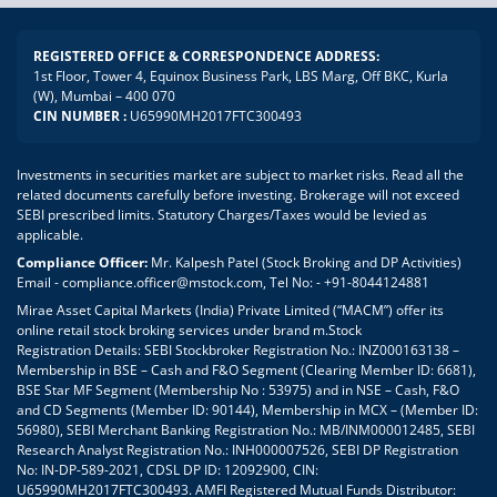
REGISTERED OFFICE & CORRESPONDENCE ADDRESS:
1st Floor, Tower 4, Equinox Business Park, LBS Marg, Off BKC, Kurla
(W), Mumbai – 400 070
CIN NUMBER :
U65990MH2017FTC300493
Investments in securities market are subject to market risks. Read all the
related documents carefully before investing. Brokerage will not exceed
SEBI prescribed limits. Statutory Charges/Taxes would be levied as
applicable.
Compliance Officer:
Mr. Kalpesh Patel (Stock Broking and DP Activities)
Email - compliance.officer@mstock.com, Tel No: - +91-8044124881
Mirae Asset Capital Markets (India) Private Limited (“MACM”) offer its
online retail stock broking services under brand m.Stock
Registration Details: SEBI Stockbroker Registration No.: INZ000163138 –
Membership in BSE – Cash and F&O Segment (Clearing Member ID: 6681),
BSE Star MF Segment (Membership No : 53975) and in NSE – Cash, F&O
and CD Segments (Member ID: 90144), Membership in MCX – (Member ID:
56980), SEBI Merchant Banking Registration No.: MB/INM000012485, SEBI
Research Analyst Registration No.: INH000007526, SEBI DP Registration
No: IN-DP-589-2021, CDSL DP ID: 12092900, CIN:
U65990MH2017FTC300493. AMFI Registered Mutual Funds Distributor: