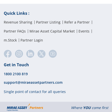
आजीवन निःशुल्क परिचालन शुल्क:
₹1,299 के एकमुश्त शुल्क पर, ग्राहकों को जीवन भर शून्य
परिचालन शुल्क का लाभ मिलता है।
Quick Links :
त्रैमासिक परिचालन शुल्क:
प्रत्येक तिमाही में ₹219 का मानक शुल्क लिया जाता है।
Revenue Sharing
Partner Listing
Refer a Partner
अन्य शुल्कों के लिए,
यहां क्लिक करें।
Partner FAQs
Mirae Asset Capital Market
Events
m.Stock
Partner Login
Get in Touch
1800 2100 819
support@miraeassetpartners.com
Single point of contact for all queries
Where
YOU
come first