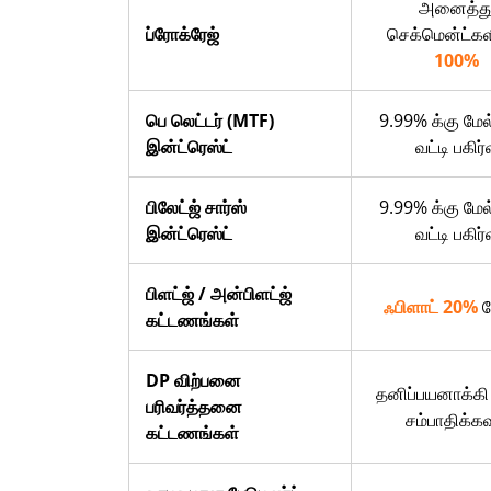
அனைத்த
ப்ரோக்ரேஜ்
செக்மென்ட்கள
100%
பெ லெட்டர் (MTF)
9.99% க்கு மே
இன்ட்ரெஸ்ட்
வட்டி பகிர்
பிலேட்ஜ் சார்ஸ்
9.99% க்கு மே
இன்ட்ரெஸ்ட்
வட்டி பகிர்
பிளட்ஜ் / அன்பிளட்ஜ்
ஃபிளாட் 20%
ஷ
கட்டணங்கள்
DP விற்பனை
தனிப்பயனாக்க
பரிவர்த்தனை
சம்பாதிக்கவ
கட்டணங்கள்