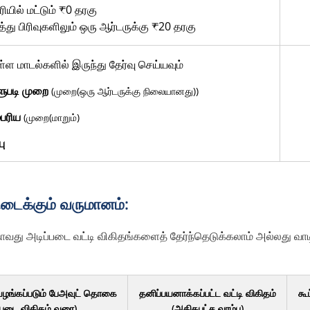
ியில் மட்டும் ₹0 தரகு
ு பிரிவுகளிலும் ஒரு ஆர்டருக்கு ₹20 தரகு
ள்ள மாடல்களில் இருந்து தேர்வு செய்யவும்
ளுபடி முறை
(முறை(ஒரு ஆர்டருக்கு நிலையானது))
்பரிய
(முறை(மாறும்)
பு
கிடைக்கும் வருமானம்:
வது அடிப்படை வட்டி விகிதங்களைத் தேர்ந்தெடுக்கலாம் அல்லது வாடி
 வழங்கப்படும் பேஅவுட் தொகை
தனிப்பயனாக்கப்பட்ட வட்டி விகிதம்
கூ
்படை விகிதம் வரை)
(அதிகபட்ச வரம்பு)