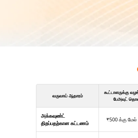
கூட்டாளருக்கு வழங்
வருவாய் ஆதாரம்
பேஅவுட் த
அக்கவுண்ட்
₹500 க்கு மேல்
திறப்பதற்கான கட்டணம்