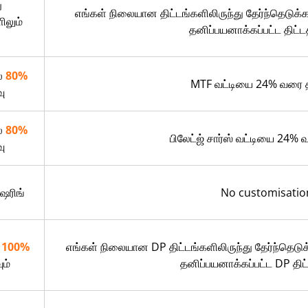
ு
எங்கள் நிலையான திட்டங்களிலிருந்து தேர்ந்தெடுக்
ிலும்
தனிப்பயனாக்கப்பட்ட திட்ட
ல்
80%
MTF வட்டியை 24% வரை த
வு
ல்
80%
பிலேட்ஜ் சார்ஸ் வட்டியை 24%
வு
ேரிங்
No customisatio
ி
100%
எங்கள் நிலையான DP திட்டங்களிலிருந்து தேர்ந்தெடுக
ும்
தனிப்பயனாக்கப்பட்ட DP திட