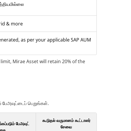
த்தியமில்லை
brid & more
enerated, as per your applicable SAP AUM
imit, Mirae Asset will retain 20% of the
 பேஅவுட்டைப் பெறுங்கள்.
கூடுதல் வருமானம் கூட்டாளர்
்கப்படும் பேஅவுட்
சேவை
கை