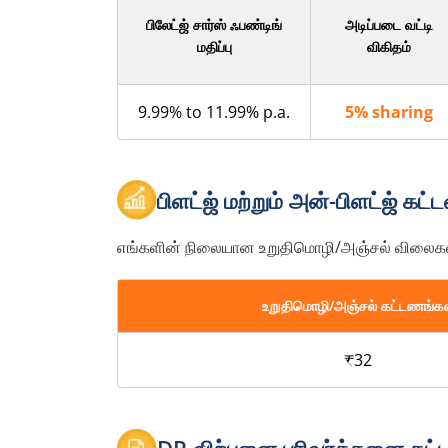
பிலேட்ஜ் சார்ஸ் ஃபண்டிங்
அடிப்படை வட்டி
மதிப்பு
விகிதம்
9.99% to 11.99% p.a.
5% sharing
பிளட்ஜ் மற்றும் அன்-பிளட்ஜ் க
எங்களின் நிலையான உறுதிமொழி/அஞ்சல் விலைகள
உறுதிமொழி/அஞ்சல் கட்டணங்கள
₹32