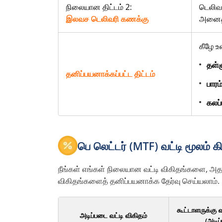
நிலையான திட்டம் 2:
டெலிவர
இலவச டெலிவரி கணக்கு
அனைத்த
கீழே உ
தள்
தனிப்பயனாக்கப்பட்ட திட்டம்
பாரம
கலப்
பெ லெட்டர் (MTF) வட்டி மூலம் 
நீங்கள் எங்கள் நிலையான வட்டி விகிதங்களை, அதா
விகிதங்களைத் தனிப்பயனாக்க தேர்வு செய்யலாம்.
கூட்டாளருக்கு
அடிப்படை வட்டி விகிதம்
(அடிப